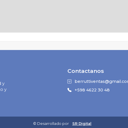
Contactanos
berruttiventas@gmail.c
d y
o y
+598 4622 30 48
© Desarrollado por
SR Digital